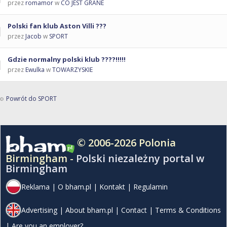
przez
romamor
w
CO JEST GRANE
Polski fan klub Aston Villi ???
przez
Jacob
w
SPORT
Gdzie normalny polski klub ????!!!!!
przez
Ewulka
w
TOWARZYSKIE
Powrót do SPORT
© 2006-2026 Polonia
Birmingham -
Polski niezależny portal w
Birmingham
Reklama
|
O bham.pl
|
Kontakt
|
Regulamin
Advertising
|
About bham.pl
|
Contact
|
Terms & Conditions
|
Are you an employer?