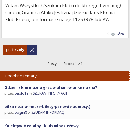
Witam Wszystkich.Szukam klubu do ktorego bym mogł
chodzić.Gram na Ataku.Jesli znajdzie sie ktos kto ma
klub Proszę o informacje na gg 11253978 lub PW
0
Góra
Odpowiedz
Posty: 1 • Strona
1
z
1
Podobne tematy
Gdzie i z kim mozna grac w bham w pilke nozna?
przez
pablo19
w
SZUKAM INFORMACJI
pilka nozna-mecze-bilety-panowie pomocy:)
przez
bogini8
w
SZUKAM INFORMACJI
Kolektyw Medialny - klub młodzieżowy