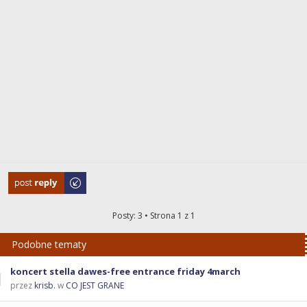
Odpowiedz
Posty: 3 • Strona
1
z
1
Podobne tematy
koncert stella dawes-free entrance friday 4march
przez
krisb.
w
CO JEST GRANE