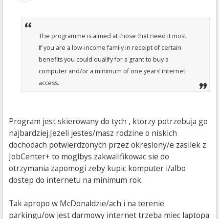
The programme is aimed at those that need it most.
If you are a low-income family in receipt of certain
benefits you could qualify for a grant to buy a
computer and/or a minimum of one years’ internet
access.
Program jest skierowany do tych , ktorzy potrzebuja go
najbardziej.Jezeli jestes/masz rodzine o niskich
dochodach potwierdzonych przez okreslony/e zasilek z
JobCenter+ to moglbys zakwalifikowac sie do
otrzymania zapomogi zeby kupic komputer i/albo
dostep do internetu na minimum rok.
Tak apropo w McDonaldzie/ach i na terenie
parkingu/ow jest darmowy internet trzeba miec laptopa