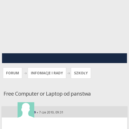
FORUM
INFOMACJE I RADY
SZKOŁY
Free Computer or Laptop od panstwa
Majka09
»
7 cze 2010, 09:31