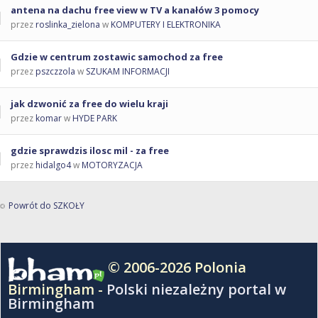
antena na dachu free view w TV a kanałów 3 pomocy
przez
roslinka_zielona
w
KOMPUTERY I ELEKTRONIKA
Gdzie w centrum zostawic samochod za free
przez
pszczzola
w
SZUKAM INFORMACJI
jak dzwonić za free do wielu kraji
przez
komar
w
HYDE PARK
gdzie sprawdzis ilosc mil - za free
przez
hidalgo4
w
MOTORYZACJA
Powrót do SZKOŁY
© 2006-2026 Polonia
Birmingham -
Polski niezależny portal w
Birmingham