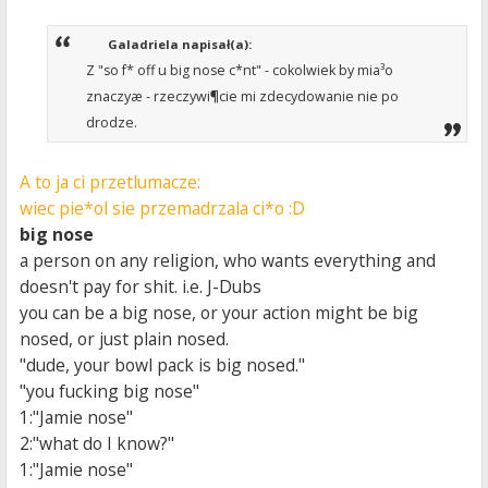
Galadriela napisał(a):
Z "so f* off u big nose c*nt" - cokolwiek by mia³o
znaczyæ - rzeczywi¶cie mi zdecydowanie nie po
drodze.
A to ja ci przetlumacze:
wiec pie*ol sie przemadrzala ci*o :D
big nose
a person on any religion, who wants everything and
doesn't pay for shit. i.e. J-Dubs
you can be a big nose, or your action might be big
nosed, or just plain nosed.
"dude, your bowl pack is big nosed."
"you fucking big nose"
1:"Jamie nose"
2:"what do I know?"
1:"Jamie nose"