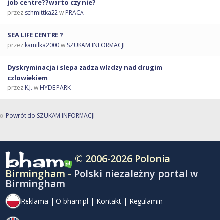
job centre??warto czy nie?
przez
schmittka22
w
PRACA
SEA LIFE CENTRE ?
przez
kamilka2000
w
SZUKAM INFORMACJI
Dyskryminacja i slepa zadza wladzy nad drugim
czlowiekiem
przez
K.J.
w
HYDE PARK
Powrót do SZUKAM INFORMACJI
© 2006-2026 Polonia
Birmingham -
Polski niezależny portal w
Birmingham
Reklama
|
O bham.pl
|
Kontakt
|
Regulamin