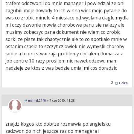
trafem oddzwonil do mnie manager i powiedzial ze oni
zagubili moje dowody to ich winna wiec moje pytanie do
was co zrobic minelo 4 miesiace od wyslania ciagle mydla
mi oczy dzwonie mowia chorobowe panu sie nalezy ale
musimy zobaczyc pana dokument nie wiem co zrobic
sorki ze pisze tak chaotycznie ale to co spotkalo mnie w
ostanim czasie to szczyt czlowiek nie wymyslil choroby
sobie a tu oni stwarzaja problemy chcialem tlumacza z
job centre 10 razy prosilem nic nawet odzewu mam
nadzieje ze ktos z was bedzie umial mi cos doradzic
0
Góra
maniek2140
»
7 cze 2010, 11:28
znajdz kogos kto dobrze rozmawia po angielsku
zadzwon do nich jeszcze raz do menagera i