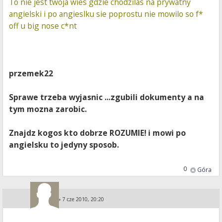
To nie jest twoja wies gdzie chodzilas na prywatny
angielski i po angieslku sie poprostu nie mowilo so f*
off u big nose c*nt
przemek22
Sprawe trzeba wyjasnic ...zgubili dokumenty a na
tym mozna zarobic.
Znajdz kogos kto dobrze ROZUMIE! i mowi po
angielsku to jedyny sposob.
0
Góra
KA i PE
»
7 cze 2010, 20:20