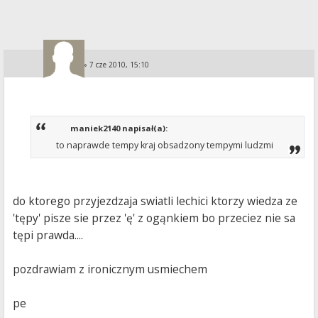
KA i PE
»
7 cze 2010, 15:10
maniek2140 napisał(a):
to naprawde tempy kraj obsadzony tempymi ludzmi
do ktorego przyjezdzaja swiatli lechici ktorzy wiedza ze
'tępy' pisze sie przez 'ę' z ogąnkiem bo przeciez nie sa
tępi prawda....
pozdrawiam z ironicznym usmiechem
pe