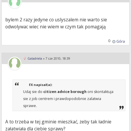
bylem 2 razy jedyne co uslyszalem nie warto sie
odwolywac wiec nie wiem w czym tak pomagają
0
Góra
Galadriela
»
7 cze 2010, 18:39
FX napisał(a):
Udaj sie do
citizen advice borough
oni skontaktuja
sie z job centrem i prawdopodobnie zalatwia
sprawe.
A to trzeba w tej gminie mieszkać, żeby tak ładnie
załatwiała dla ciebie sprawy?