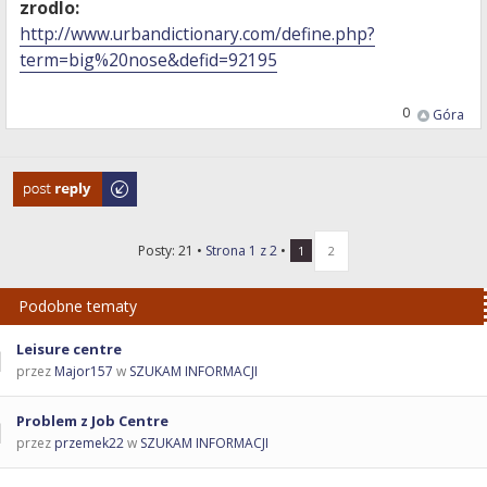
zrodlo:
http://www.urbandictionary.com/define.php?
term=big%20nose&defid=92195
0
Góra
Odpowiedz
Posty: 21 •
Strona
1
z
2
•
1
2
Podobne tematy
Leisure centre
przez
Major157
w
SZUKAM INFORMACJI
Problem z Job Centre
przez
przemek22
w
SZUKAM INFORMACJI