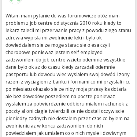
Witam mam pytanie do was forumowicze otóz mam
problem z job centre od stycznia 2010 roku kiedy to
lekarz zalecil mi przerwanie pracy z powodu zlego stanu
zdrowia wypisla mi zwolnienie leki i bylo ok
dowiedzialem sie ze moge starac sie o esa czyli
chorobowe poniewaz jestem self employed
zadzwonilem do job centre wzieto odemnie wszystkie
dane bylo ok az do czasu kiedy zarzadali odemnie
paszportu lub dowodu wiec wyslalem swoj dowód i zony
razem z wyciagiem z banku i formami co mi przyslali i co
po miesiacu okazalo sie ze niby moja przesylka dotarla
ale bez dowodów poszedlem na poczte poniewaz
wyslalem za potwierdzenie odbioru mialem rachunek z
poczty al oni ciagle twierdzili ze nie dostali oczywiscie
pieniedzy zadnych nie dostalem przez czas co bylem na
zwolnieniu az w koncu zadzwonilem do nich
powiedzialem jak umialem co o nich mysle i dzwiwnym