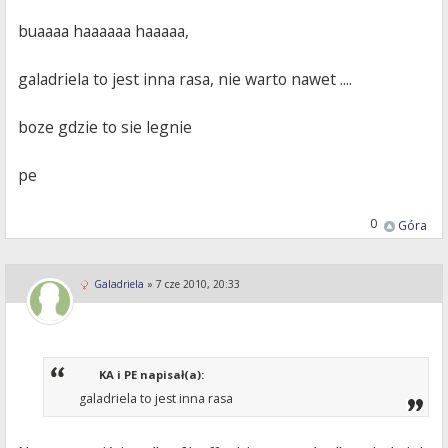
buaaaa haaaaaa haaaaa,
galadriela to jest inna rasa, nie warto nawet ....
boze gdzie to sie legnie
pe
0
Góra
Galadriela
»
7 cze 2010, 20:33
KA i PE napisał(a):
galadriela to jest inna rasa