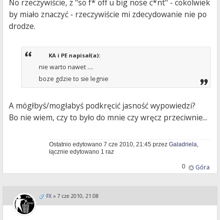
No rzeczywiście, z "so f* off u big nose c*nt" - cokolwiek
by miało znaczyć - rzeczywiście mi zdecydowanie nie po
drodze.
KA i PE napisał(a):
nie warto nawet ....
boze gdzie to sie legnie
A mógłbyś/mogłabyś podkręcić jasność wypowiedzi?
Bo nie wiem, czy to było do mnie czy wręcz przeciwnie...
Ostatnio edytowano 7 cze 2010, 21:45 przez
Galadriela
,
łącznie edytowano 1 raz
0
Góra
FX
»
7 cze 2010, 21:08