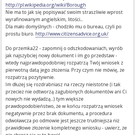
http://pl.wikipedia.org/wiki/Borough
Nie ma to jak się popisywać swoim straszliwie wprost
wyrafinowanym angielskim, litości...
Dla mało domyślnych - chodziło mu o bureau, czyli po
prostu biuro.
http://www.citizensadvice.org.uk/
Do przemka22 - zapomnij o odszkodowaniach, wyrób
jak najszybciej nowy dokument i im go przedstaw -
wtedy najprawdopodobniej rozpatrzą Twój wniosek z
pierwotną datą jego złożenia. Przy czym nie mówię, że
rozpatrzą pozytywnie.
Im dłużej się rozdrabniasz na rzeczy nieistotne (i tak
przecież nie odtworzą zagubionych dokumentów ani Ci
nowych nie wydadzą...) tym większe
prawdopodobieństwo, że w końcu rozpatrzą wniosek
negatywnie przez brak dokumentu, a procedura
odwoławcza po odmowie jest jeszcze trudniejsza niż
prawidłowe złożenie kompletnego wniosku - uwierz, że
nie chcesz się w to bawić.