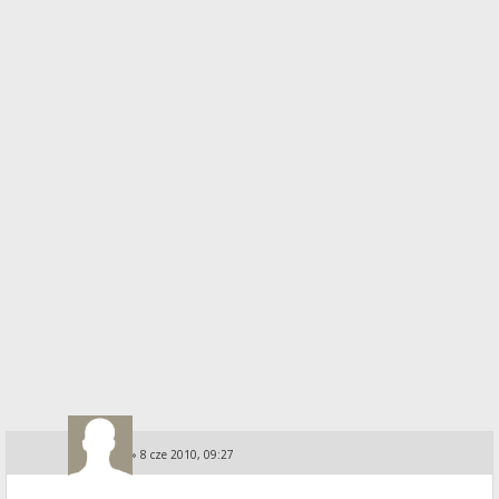
KA i PE
»
8 cze 2010, 09:27