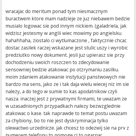
wracajac do meritum ponad tym niesmacznym
buractwem ktore mam nadzieje ze juz niebawem bedzie
musialo logowac sie pod innym nickiem. (galadriela, jak
widzisz jestesmy w anglii wiec mowimy po angielsku
hahahhaha, ziostalo ci wytlumaczone , faktycznie chcac
dostac zasilek raczej wskazane jest stulic uszy i wyrobic
predziutko nowy dokument. jesli juz upierasz sie przy
dochodzeniu swoich roszczen to zdecydowanie
sensowniej bedzie atakowac po otzrymaniu zasilku.
moim zdaniem atakowanie instytucji panstwowych nie
bardzo ma sens, jako ze i tak daja wielu wiecej niz im sie
nalezy, a do tego w sumie to kas apodatnikow czyli
nasza. inaczej jest z prywatnymi firmami, te uwazam ze
w uzasadnionych przypadkach nalezy bezwzglednie
atakowac o kase. tak naprawde to temat postu uwazam
za chybiony, bo to nie jest dyskryminacja tylko
olewactwo urzednicze. jak chcesz to odezwij sie na prv z
numerem telefonu to pomoge ci to ogarnac.