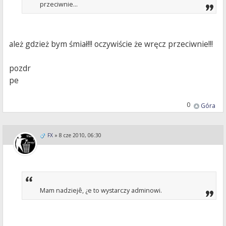
przeciwnie...
ależ gdzież bym śmiał!!! oczywiście że wręcz przeciwnie!!!
pozdr
pe
0
Góra
FX
»
8 cze 2010, 06:30
Mam nadziejê, ¿e to wystarczy adminowi.