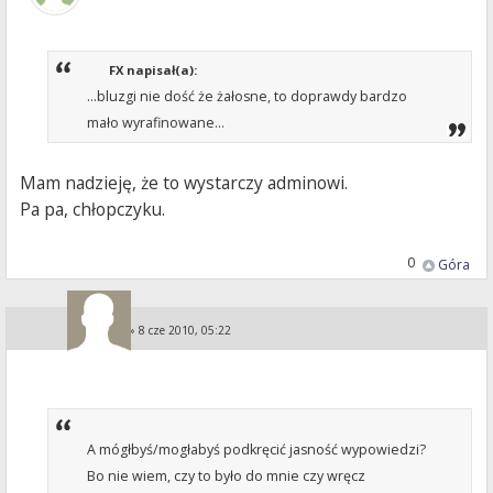
FX napisał(a):
...bluzgi nie dość że żałosne, to doprawdy bardzo
mało wyrafinowane...
Mam nadzieję, że to wystarczy adminowi.
Pa pa, chłopczyku.
0
Góra
KA i PE
»
8 cze 2010, 05:22
A mógłbyś/mogłabyś podkręcić jasność wypowiedzi?
Bo nie wiem, czy to było do mnie czy wręcz