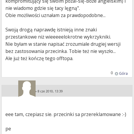
kompromitujący się swoim pożal-się-Boże angielskim) i
nie wiadomo gdzie się tacy lęgną".
Obie możliwości uznałam za prawdopodobne...
Swoją drogą naprawdę istnieją inne znaki
przestankowe niż wieeeeelokrotne wykrzykniki.
Nie byłam w stanie napisać zrozumiale drugiej wersji
bez zastosowania przecinka. Tobie też nie wyszło...
Ale już też kończę tego offtopa.
0
Góra
KA i PE
»
8 cze 2010, 13:39
eee tam, czepiasz sie. przecinki sa przereklamowane :-)
pe