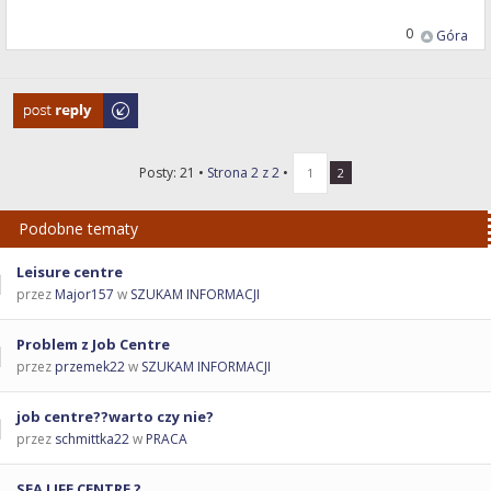
0
Góra
Odpowiedz
Posty: 21 •
Strona
2
z
2
•
1
2
Podobne tematy
Leisure centre
przez
Major157
w
SZUKAM INFORMACJI
Problem z Job Centre
przez
przemek22
w
SZUKAM INFORMACJI
job centre??warto czy nie?
przez
schmittka22
w
PRACA
SEA LIFE CENTRE ?