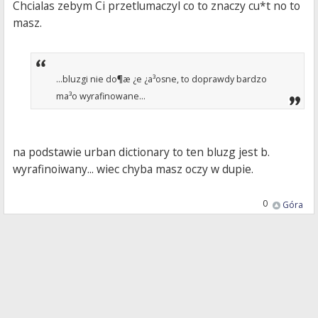
Chcialas zebym Ci przetlumaczyl co to znaczy cu*t no to
masz.
...bluzgi nie do¶æ ¿e ¿a³osne, to doprawdy bardzo
ma³o wyrafinowane...
na podstawie urban dictionary to ten bluzg jest b.
wyrafinoiwany... wiec chyba masz oczy w dupie.
0
Góra