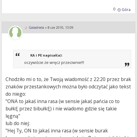
0
Góra
Galadriela
»
8 cze 2010, 13:09
KA i PE napisał(a):
oczywiście że wręcz przeciwnie!!!
Chodziło mi o to, że Twoją wiadomość z 22:20 przez brak
znaków przestankowych można było odczytać jako tekst
do niego:
"ONA to jakaś inna rasa (w sensie jakaś pańcia co to
bułkĘ przez bibułkĘ) i nie wiadomo gdzie się takie
lęgną"
lub do niej:
"Hej Ty, ON to jakaś inna rasa (w sensie burak