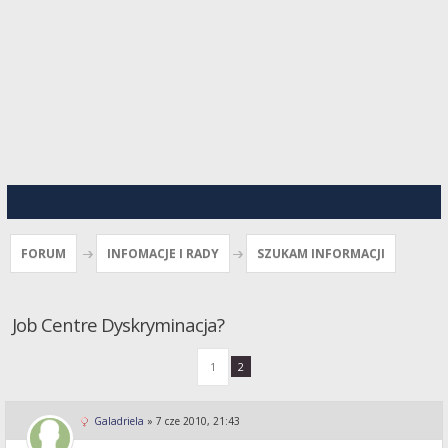
FORUM
INFOMACJE I RADY
SZUKAM INFORMACJI
Job Centre Dyskryminacja?
1
2
Galadriela
»
7 cze 2010, 21:43