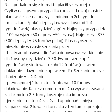
Nie spotkałem się z kimś kto płaciłby szybciej :)
Czyli w najlepszym przypadku (praca od razu) musicie
planować kasę na przeżycie minimum 2ch tygodni.
- mieszkanie/pokój depozyt (w wysokości od 1-4
tygodniówek) plus tydzień z góry. Najlepszy przypadek
- 100 na wjazd (50 depozyt+50 czynsz). Najgorszy - 375
(300 depozyt + 75 funtów pokój). Plus czynsze za
mieszkanie w czasie szukania pracy
- bilety autobusowe - liniówka dobowa (wszystkie linie
dla 1 osoby cały dzień) - 3,30. Ew. od razu kupić
tygodniówkę sieciową - około 12 funtów (nie wiem
dokładnie - dawno nie kupowałem :P), Szukanie pracy =
chodzenie + jeżdżenie
- przynajmniej 1 karta telefoniczna - 10 funtów
doładowanie. Kartę z numerem można wyrwać czasami
za darmo lub 2-3 funty kosztuje taka impreza.
- jedzenie - no to już zależy od upodobań i miejsc
zaopatrzenia. 2 kawałki kurczaka z frytkami (spokojnie