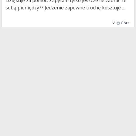
Dziękuję za pomoc. Zapytam tylko jeszcze ile zabrać ze
sobą pieniędzy?? Jedzenie zapewne trochę kosztuje ....
0
Góra