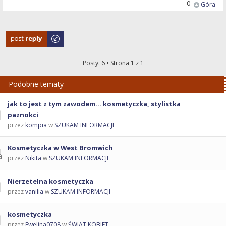
0
Góra
Odpowiedz
Posty: 6 • Strona
1
z
1
Podobne tematy
jak to jest z tym zawodem... kosmetyczka, stylistka
paznokci
przez
kompia
w
SZUKAM INFORMACJI
Kosmetyczka w West Bromwich
przez
Nikita
w
SZUKAM INFORMACJI
Nierzetelna kosmetyczka
przez
vanilia
w
SZUKAM INFORMACJI
kosmetyczka
przez
Ewelina0708
w
ŚWIAT KOBIET