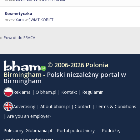
Kosmetyczka
przez
Xara
w
ŚWIAT KOBIET
Powrót do PRACA
© 2006-2026 Polonia
Birmingham -
Polski niezależny portal w
Birmingham
Reklama
|
O bham.pl
|
Kontakt
|
Regulamin
Advertising
|
About bham.pl
|
Contact
|
Terms & Conditions
|
Are you an employer?
Polecamy:
Globmania.pl – Portal podróżniczy — Podróże,