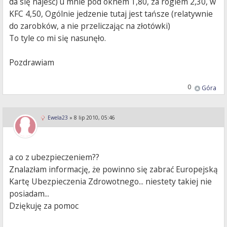
da się najeść) u mnie pod oknem 1,80, za rogiem 2,30, w
KFC 4,50, Ogólnie jedzenie tutaj jest tańsze (relatywnie
do zarobków, a nie przeliczając na złotówki)
To tyle co mi się nasunęło.
Pozdrawiam
0
Góra
Ewela23
»
8 lip 2010, 05:46
a co z ubezpieczeniem??
Znalazłam informację, że powinno się zabrać Europejską
Kartę Ubezpieczenia Zdrowotnego... niestety takiej nie
posiadam...
Dziękuję za pomoc