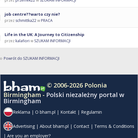
przez
przemek22
w
SZUKAM INFORMACJI
job centre??warto czy nie?
przez
schmittka22
w
PRACA
Life in the UK: A Journey to Citizenship
przez
kalafiori
w
SZUKAM INFORMACJI
Powrót do SZUKAM INFORMACJI
© 2006-2026 Polonia
Birmingham -
Polski niezależny portal w
Birmingham
Reklama
|
O bham.pl
|
Kontakt
|
Regulamin
Advertising
|
About bham.pl
|
Contact
|
Terms & Conditions
|
Are you an employer?