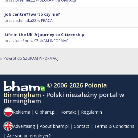
przez
przemek22
w
SZUKAM INFORMACJI
job centre??warto czy nie?
przez
schmittka22
w
PRACA
Life in the UK: A Journey to Citizenship
przez
kalafiori
w
SZUKAM INFORMACJI
Powrót do SZUKAM INFORMACJI
© 2006-2026 Polonia
Birmingham -
Polski niezależny portal w
Birmingham
Reklama
|
O bham.pl
|
Kontakt
|
Regulamin
Advertising
|
About bham.pl
|
Contact
|
Terms & Conditions
|
Are you an employer?