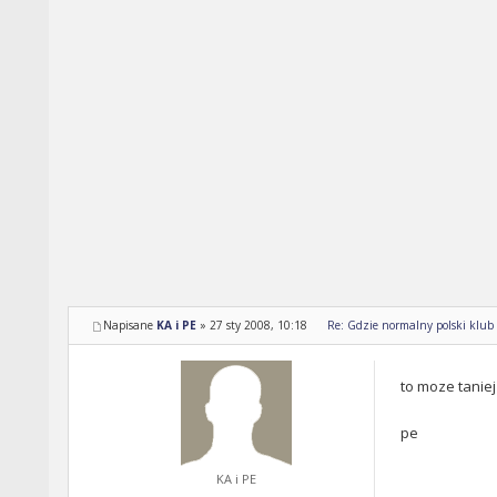
Napisane
KA i PE
»
27 sty 2008, 10:18
Re: Gdzie normalny polski klub ??
to moze tanie
pe
KA i PE