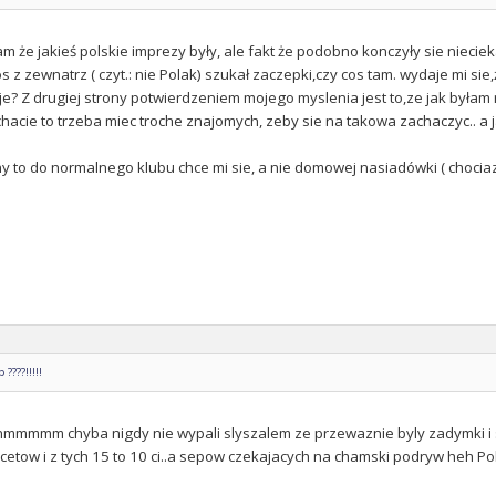
am że jakieś polskie imprezy były, ale fakt że podobno konczyły sie niecie
os z zewnatrz ( czyt.: nie Polak) szukał zaczepki,czy cos tam. wydaje mi sie
yje? Z drugiej strony potwierdzeniem mojego myslenia jest to,ze jak była
hacie to trzeba miec troche znajomych, zeby sie na takowa zachaczyc.. a
ny to do normalnego klubu chce mi sie, a nie domowej nasiadówki ( chocia
????!!!!!
hmmmmm chyba nigdy nie wypali slyszalem ze przewaznie byly zadymki i s
cetow i z tych 15 to 10 ci..a sepow czekajacych na chamski podryw heh Polsk