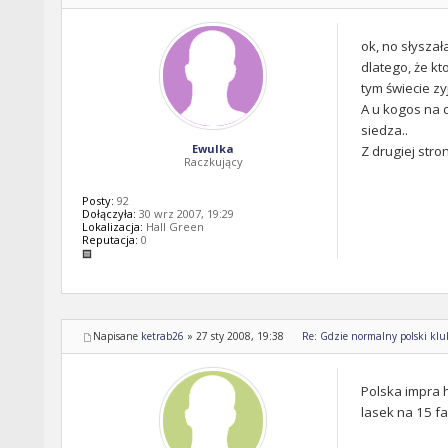
ok, no słyszał
dlatego, że kt
tym świecie z
A u kogos na c
siedza..
Ewulka
Z drugiej stro
Raczkujący
Posty:
92
Dołączyła:
30 wrz 2007, 19:29
Lokalizacja:
Hall Green
Reputacja:
0
Napisane
ketrab26
»
27 sty 2008, 19:38
Re: Gdzie normalny polski klub 
Polska impra 
lasek na 15 fa