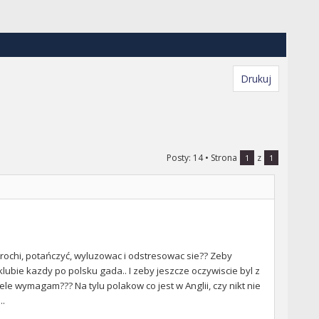
Drukuj
Posty: 14
• Strona
z
1
1
c trochi, potańczyć, wyluzowac i odstresowac sie?? Zeby
klubie kazdy po polsku gada.. I zeby jeszcze oczywiscie byl z
iele wymagam??? Na tylu polakow co jest w Anglii, czy nikt nie
..