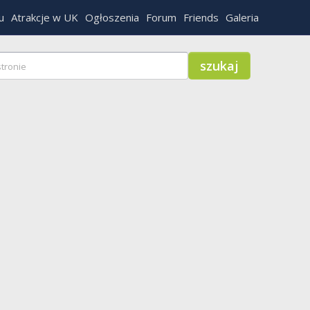
u
Atrakcje w UK
Ogłoszenia
Forum
Friends
Galeria