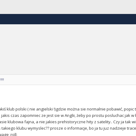
!!!
akiś klub polski ( nie angielski !)gdzie można sie normalnie pobawić, popi
 jakis czas zapomniec ze jest sie w Anglii, żeby po prostu posluchac jak w 
ie klubowa fajna, a nie jakies prehistoryczne hity z satelity.. Czy ja tak w
takiego klubu wymyslec?? prosze o informacje, bo ja tu juz nadzieje trace
age :roll: