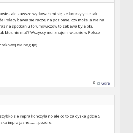
kawie.. ale zawsze wydawało mi się, ze konczyly sie tak
,że Polacy bawia sie raczej na poziomie, czy może ja nie na
m raz na spotkaniu forumowiczów to zabawa byla oki.
 jak ktos nie ma?? Wszyscy moi znajomi własnie w Polsce
z takowej nie neguje)
0
Góra
zybko sie impra konczyla no ale co to za dyska gdzie 5
a impra jasne..........pozdro.