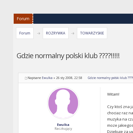
Forum
Forum
ROZRYWKA
TOWARZYSKIE
Gdzie normalny polski klub ????!!!!!
Napisane
Ewulka
»
26 sty 2008, 22:58
Gdzie normalny polski klub ????!!
Witam!
Czy ktoś zna j
chociaz raz na
muzyka na czas
Ewulka
moze jakiegos 
Raczkujący
Dziekuje za uw