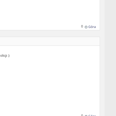
0
Góra
icji :)
0