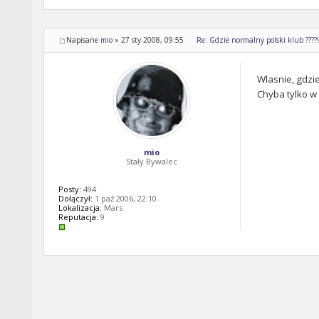
Napisane
mio
»
27 sty 2008, 09:55
Re: Gdzie normalny polski klub ????!!
Wlasnie, gdzie 
Chyba tylko w 
mio
Stały Bywalec
Posty:
494
Dołączył:
1 paź 2006, 22:10
Lokalizacja:
Mars
Reputacja:
9