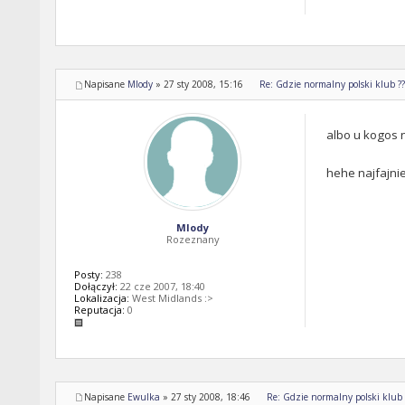
Napisane
Mlody
»
27 sty 2008, 15:16
Re: Gdzie normalny polski klub ????
albo u kogos n
hehe najfajnie
Mlody
Rozeznany
Posty:
238
Dołączył:
22 cze 2007, 18:40
Lokalizacja:
West Midlands :>
Reputacja:
0
Napisane
Ewulka
»
27 sty 2008, 18:46
Re: Gdzie normalny polski klub ??