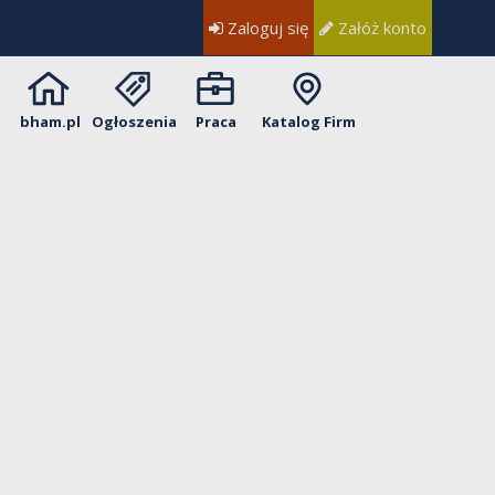
Zaloguj się
Załóż konto
bham.pl
Ogłoszenia
Praca
Katalog Firm