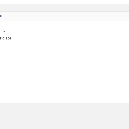
!!!
:?:
Polsce.