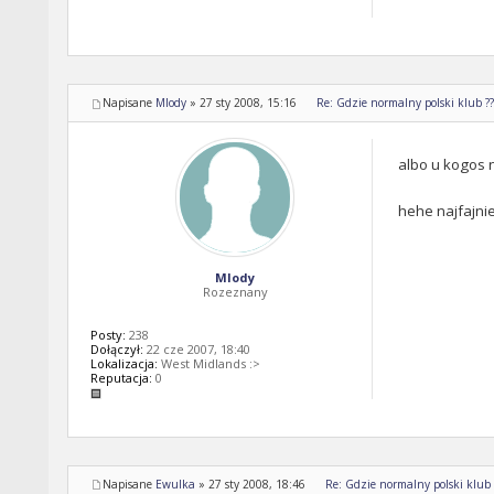
Napisane
Mlody
»
27 sty 2008, 15:16
Re: Gdzie normalny polski klub ????
albo u kogos n
hehe najfajnie
Mlody
Rozeznany
Posty:
238
Dołączył:
22 cze 2007, 18:40
Lokalizacja:
West Midlands :>
Reputacja:
0
Napisane
Ewulka
»
27 sty 2008, 18:46
Re: Gdzie normalny polski klub ??