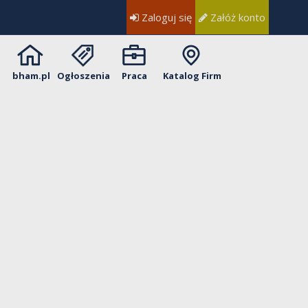
Zaloguj się
Załóż konto
bham.pl
Ogłoszenia
Praca
Katalog Firm