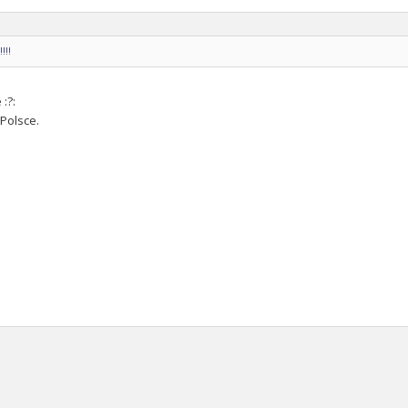
!!!
:?:
Polsce.