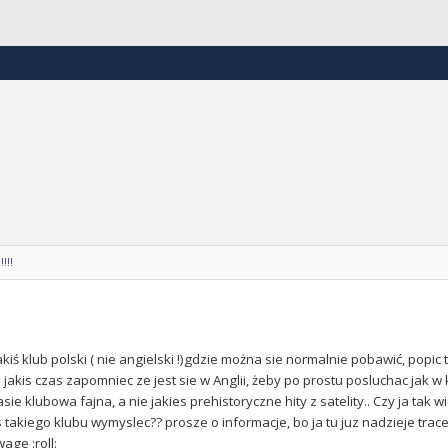
!!!
akiś klub polski ( nie angielski !)gdzie można sie normalnie pobawić, popi
 jakis czas zapomniec ze jest sie w Anglii, żeby po prostu posluchac jak w 
ie klubowa fajna, a nie jakies prehistoryczne hity z satelity.. Czy ja tak w
takiego klubu wymyslec?? prosze o informacje, bo ja tu juz nadzieje trace
age :roll: