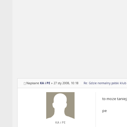
Napisane
KA i PE
»
27 sty 2008, 10:18
Re: Gdzie normalny polski klub ??
to moze tanie
pe
KA i PE