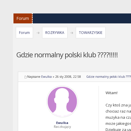
Forum
Forum
ROZRYWKA
TOWARZYSKIE
Gdzie normalny polski klub ????!!!!!
Napisane
Ewulka
»
26 sty 2008, 22:58
Gdzie normalny polski klub ????!!
Witam!
Czy ktoś zna j
chociaz raz na
muzyka na czas
Ewulka
moze jakiegos 
Raczkujący
Dziekuje za uw