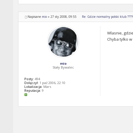
Napisane
mio
»
27 sty 2008, 09:55
Re: Gdzie normalny polski klub ????!!
Wlasnie, gdzie 
Chyba tylko w 
mio
Stały Bywalec
Posty:
494
Dołączył:
1 paź 2006, 22:10
Lokalizacja:
Mars
Reputacja:
9