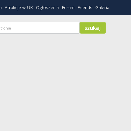
u
Atrakcje w UK
Ogłoszenia
Forum
Friends
Galeria