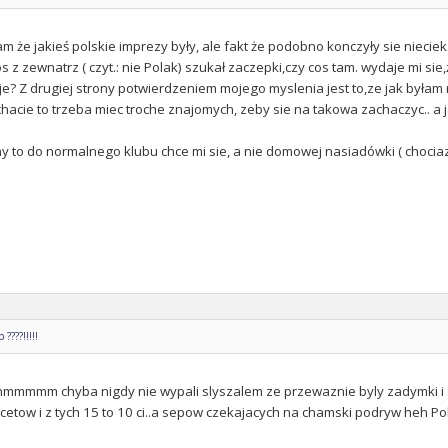
am że jakieś polskie imprezy były, ale fakt że podobno konczyły sie niecie
os z zewnatrz ( czyt.: nie Polak) szukał zaczepki,czy cos tam. wydaje mi sie
yje? Z drugiej strony potwierdzeniem mojego myslenia jest to,ze jak była
hacie to trzeba miec troche znajomych, zeby sie na takowa zachaczyc.. a
ny to do normalnego klubu chce mi sie, a nie domowej nasiadówki ( chocia
????!!!!!
hmmmmm chyba nigdy nie wypali slyszalem ze przewaznie byly zadymki i s
cetow i z tych 15 to 10 ci..a sepow czekajacych na chamski podryw heh Polsk