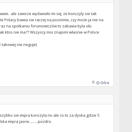
kawie.. ale zawsze wydawało mi się, ze konczyly sie tak
,że Polacy bawia sie raczej na poziomie, czy może ja nie na
m raz na spotkaniu forumowiczów to zabawa byla oki.
 jak ktos nie ma?? Wszyscy moi znajomi własnie w Polsce
z takowej nie neguje)
0
Góra
zybko sie impra konczyla no ale co to za dyska gdzie 5
a impra jasne..........pozdro.