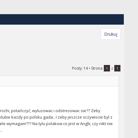
Drukuj
Posty: 14
• Strona
z
1
1
c trochi, potańczyć, wyluzowac i odstresowac sie?? Zeby
klubie kazdy po polsku gada.. I zeby jeszcze oczywiscie byl z
iele wymagam??? Na tylu polakow co jest w Anglii, czy nikt nie
..