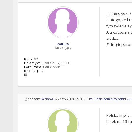
ok, no słyszał
dlatego, że kt
tym świecie z
A u kogos na c
siedza..
Ewulka
Z drugiej stro
Raczkujący
Posty:
92
Dołączyła:
30 wrz 2007, 19:29
Lokalizacja:
Hall Green
Reputacja:
0
Napisane
ketrab26
»
27 sty 2008, 19:38
Re: Gdzie normalny polski klub 
Polska impra 
lasek na 15 fa