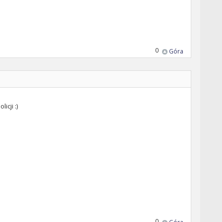
0
Góra
icji :)
0