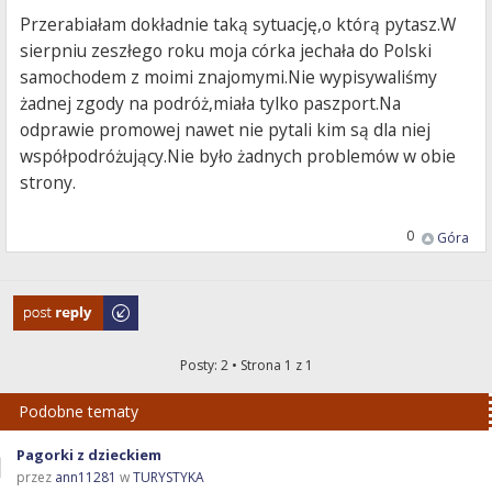
Przerabiałam dokładnie taką sytuację,o którą pytasz.W
sierpniu zeszłego roku moja córka jechała do Polski
samochodem z moimi znajomymi.Nie wypisywaliśmy
żadnej zgody na podróż,miała tylko paszport.Na
odprawie promowej nawet nie pytali kim są dla niej
współpodróżujący.Nie było żadnych problemów w obie
strony.
0
Góra
Odpowiedz
Posty: 2 • Strona
1
z
1
Podobne tematy
Pagorki z dzieckiem
przez
ann11281
w
TURYSTYKA