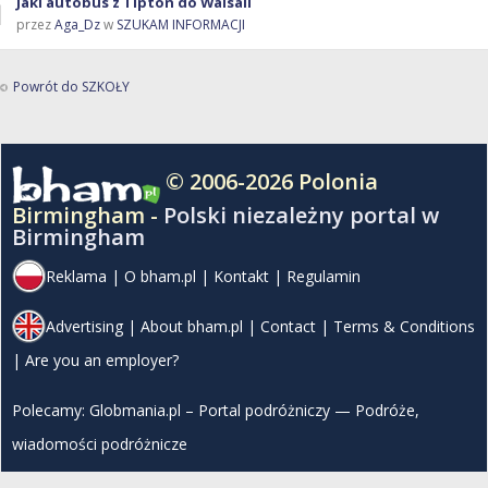
Jaki autobus z Tipton do Walsall
przez
Aga_Dz
w
SZUKAM INFORMACJI
Powrót do SZKOŁY
© 2006-2026 Polonia
Birmingham -
Polski niezależny portal w
Birmingham
Reklama
|
O bham.pl
|
Kontakt
|
Regulamin
Advertising
|
About bham.pl
|
Contact
|
Terms & Conditions
|
Are you an employer?
Polecamy:
Globmania.pl – Portal podróżniczy — Podróże,
wiadomości podróżnicze