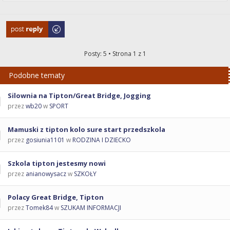
Odpowiedz
Posty: 5 • Strona
1
z
1
Podobne tematy
Silownia na Tipton/Great Bridge, Jogging
przez
wb20
w
SPORT
Mamuski z tipton kolo sure start przedszkola
przez
gosiunia1101
w
RODZINA I DZIECKO
Szkola tipton jestesmy nowi
przez
anianowysacz
w
SZKOŁY
Polacy Great Bridge, Tipton
przez
Tomek84
w
SZUKAM INFORMACJI