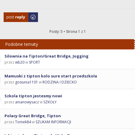
Odpowiedz
Posty: 5 • Strona
1
z
1
Podobne tematy
Silownia na Tipton/Great Bridge, Jogging
przez
wb20
w
SPORT
Mamuski z tipton kolo sure start przedszkola
przez
gosiunia1101
w
RODZINA I DZIECKO
Szkola tipton jestesmy nowi
przez
anianowysacz
w
SZKOŁY
Polacy Great Bridge, Tipton
przez
Tomek84
w
SZUKAM INFORMACJI