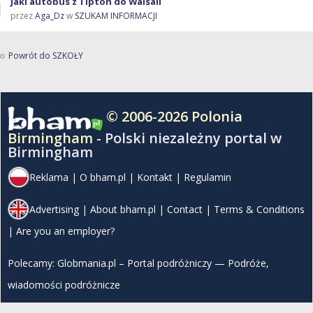
Jaki autobus z Tipton do Walsall
przez
Aga_Dz
w
SZUKAM INFORMACJI
Powrót do SZKOŁY
© 2006-2026 Polonia
Birmingham -
Polski niezależny portal w
Birmingham
Reklama
|
O bham.pl
|
Kontakt
|
Regulamin
Advertising
|
About bham.pl
|
Contact
|
Terms & Conditions
|
Are you an employer?
Polecamy:
Globmania.pl – Portal podróżniczy — Podróże,
wiadomości podróżnicze