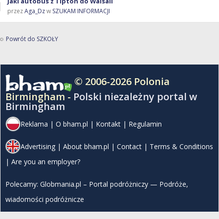
Jaki autobus z Tipton do Walsall
przez
Aga_Dz
w
SZUKAM INFORMACJI
Powrót do SZKOŁY
© 2006-2026 Polonia
Birmingham -
Polski niezależny portal w
Birmingham
Reklama
|
O bham.pl
|
Kontakt
|
Regulamin
Advertising
|
About bham.pl
|
Contact
|
Terms & Conditions
|
Are you an employer?
Polecamy:
Globmania.pl – Portal podróżniczy — Podróże,
wiadomości podróżnicze