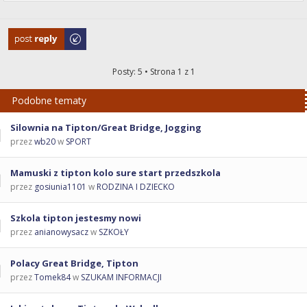
Odpowiedz
Posty: 5 • Strona
1
z
1
Podobne tematy
Silownia na Tipton/Great Bridge, Jogging
przez
wb20
w
SPORT
Mamuski z tipton kolo sure start przedszkola
przez
gosiunia1101
w
RODZINA I DZIECKO
Szkola tipton jestesmy nowi
przez
anianowysacz
w
SZKOŁY
Polacy Great Bridge, Tipton
przez
Tomek84
w
SZUKAM INFORMACJI