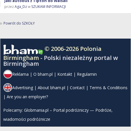
Jaki autobus z Tipton do Walsall
przez
Aga_Dz
w
SZUKAM INFORMACJI
Powrót do SZKOŁY
© 2006-2026 Polonia
Birmingham -
Polski niezależny portal w
Birmingham
Reklama
|
O bham.pl
|
Kontakt
|
Regulamin
Advertising
|
About bham.pl
|
Contact
|
Terms & Conditions
|
Are you an employer?
Polecamy:
Globmania.pl – Portal podróżniczy — Podróże,
wiadomości podróżnicze