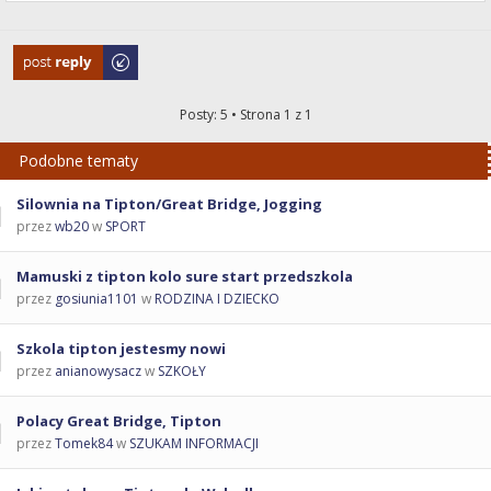
Odpowiedz
Posty: 5 • Strona
1
z
1
Podobne tematy
Silownia na Tipton/Great Bridge, Jogging
przez
wb20
w
SPORT
Mamuski z tipton kolo sure start przedszkola
przez
gosiunia1101
w
RODZINA I DZIECKO
Szkola tipton jestesmy nowi
przez
anianowysacz
w
SZKOŁY
Polacy Great Bridge, Tipton
przez
Tomek84
w
SZUKAM INFORMACJI