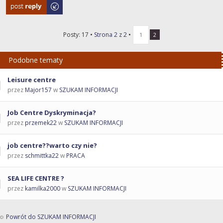
Odpowiedz
Posty: 17 •
Strona
2
z
2
•
1
2
Podobne tematy
Leisure centre
przez
Major157
w
SZUKAM INFORMACJI
Job Centre Dyskryminacja?
przez
przemek22
w
SZUKAM INFORMACJI
job centre??warto czy nie?
przez
schmittka22
w
PRACA
SEA LIFE CENTRE ?
przez
kamilka2000
w
SZUKAM INFORMACJI
Powrót do SZUKAM INFORMACJI