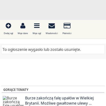
Dodaj ogł
Moje dane
Moje ogł
Wiadomości
Płatności
To ogłoszenie wygasło lub zostało usunięte.
GORĄCE TEMATY
Burze zakończą falę upałów w Wielkiej
Brytanii. Możliwe gwałtowne ulewy …