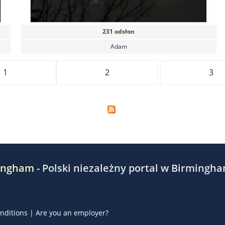
231 odsłon
Adam
1
2
3
ingham -
Polski niezależny portal w Birmingh
nditions
|
Are you an employer?