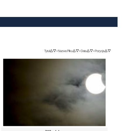
Tytuł
•
Nazwa Pliku
•
Data
•
Pozycja