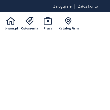
|
Zaloguj się
Załóż konto
bham.pl
Ogłoszenia
Praca
Katalog Firm