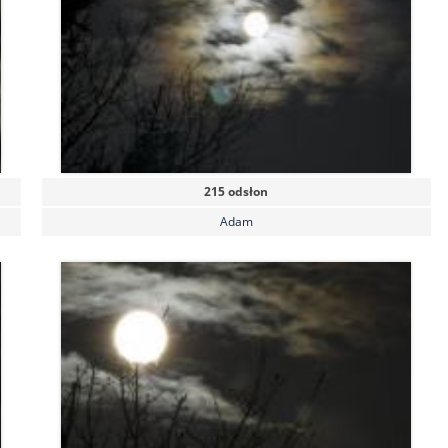
215 odsłon
Adam