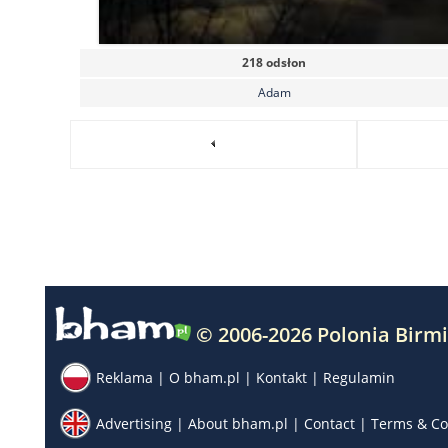
218 odsłon
Adam
© 2006-2026 Polonia Birm
Reklama
|
O bham.pl
|
Kontakt
|
Regulamin
Advertising
|
About bham.pl
|
Contact
|
Terms & Co