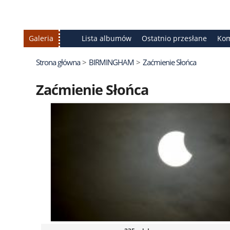
Galeria
Lista albumów
Ostatnio przesłane
Kom
Strona główna
>
BIRMINGHAM
>
Zaćmienie Słońca
Zaćmienie Słońca