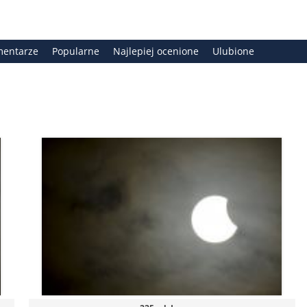
entarze
Popularne
Najlepiej ocenione
Ulubione