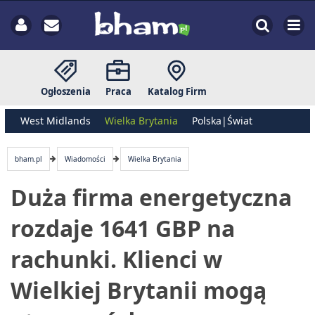
Ogłoszenia
Praca
Katalog Firm
West Midlands
Wielka Brytania
Polska|Świat
bham.pl
Wiadomości
Wielka Brytania
Duża firma energetyczna
rozdaje 1641 GBP na
rachunki. Klienci w
Wielkiej Brytanii mogą