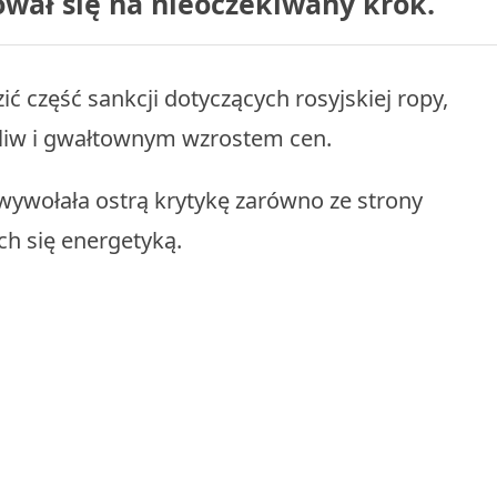
wał się na nieoczekiwany krok.
ić część sankcji dotyczących rosyjskiej ropy,
liw i gwałtownym wzrostem cen.
 wywołała ostrą krytykę zarówno ze strony
ch się energetyką.