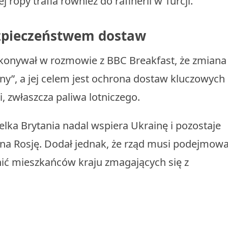
j ropy trafia również do rafinerii w Turcji.
ezpieczeństwem dostaw
konywał w rozmowie z BBC Breakfast, że zmiana
ny”, a jej celem jest ochrona dostaw kluczowych
, zwłaszcza paliwa lotniczego.
ielka Brytania nadal wspiera Ukrainę i pozostaje
na Rosję. Dodał jednak, że rząd musi podejmow
nić mieszkańców kraju zmagających się z