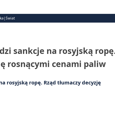
ska|Świat
dzi sankcje na rosyjską ropę
ję rosnącymi cenami paliw