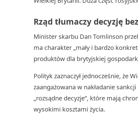
Wielkiej Brytanii. Duża część rosyjskie
Rząd tłumaczy decyzję b
Minister skarbu Dan Tomlinson prze
ma charakter „mały i bardzo konkret
produktów dla brytyjskiej gospodarki
Polityk zaznaczył jednocześnie, że W
zaangażowana w nakładanie sankcji 
„rozsądne decyzje”, które mają chro
wysokimi kosztami życia.