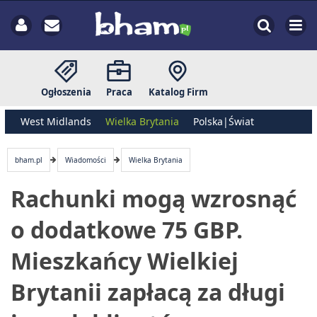
Ogłoszenia
Praca
Katalog Firm
West Midlands
Wielka Brytania
Polska|Świat
bham.pl
Wiadomości
Wielka Brytania
Rachunki mogą wzrosnąć
o dodatkowe 75 GBP.
Mieszkańcy Wielkiej
Brytanii zapłacą za długi