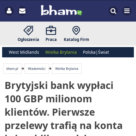
Ogłoszenia
Praca
Katalog Firm
West Midlands
Wielka Brytania
Polska|Świat
bham.pl
Wiadomości
Wielka Brytania
Brytyjski bank wypłaci
100 GBP milionom
klientów. Pierwsze
przelewy trafią na konta