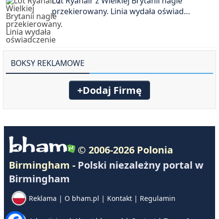
Lot Ryanair z Wielkiej Brytanii nagle
przekierowany. Linia wydała oświad…
BOKSY REKLAMOWE
+Dodaj Firmę
© 2006-2026 Polonia
Birmingham -
Polski niezależny portal w
Birmingham
Reklama
|
O bham.pl
|
Kontakt
|
Regulamin