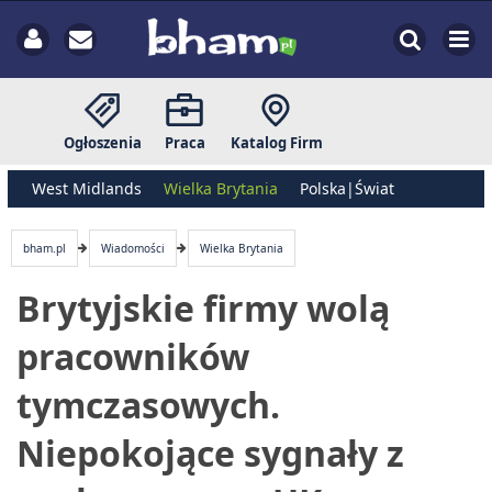
Ogłoszenia
Praca
Katalog Firm
West Midlands
Wielka Brytania
Polska|Świat
bham.pl
Wiadomości
Wielka Brytania
Brytyjskie firmy wolą
pracowników
tymczasowych.
Niepokojące sygnały z