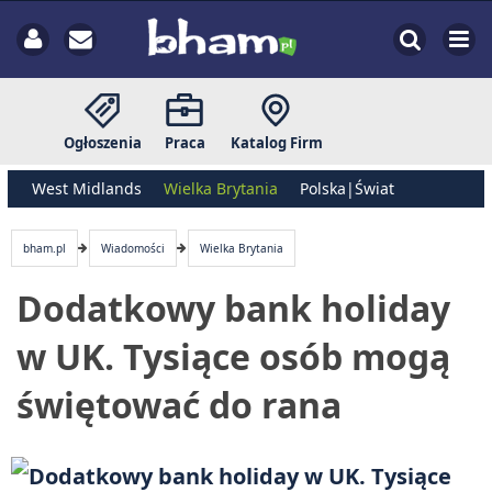
Ogłoszenia
Praca
Katalog Firm
West Midlands
Wielka Brytania
Polska|Świat
bham.pl
Wiadomości
Wielka Brytania
Dodatkowy bank holiday
w UK. Tysiące osób mogą
świętować do rana