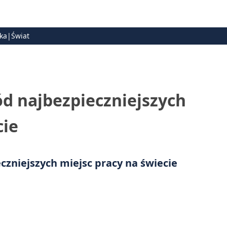
ska|Świat
d najbezpieczniejszych
cie