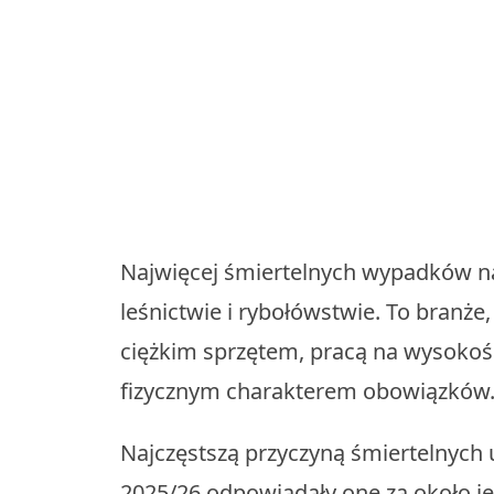
Najwięcej śmiertelnych wypadków na
leśnictwie i rybołówstwie. To branże,
ciężkim sprzętem, pracą na wysoko
fizycznym charakterem obowiązków
Najczęstszą przyczyną śmiertelnych
2025/26 odpowiadały one za około j