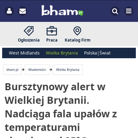
Ogłoszenia
Praca
Katalog Firm
West Midlands
Wielka Brytania
Polska|Świat
bham.pl
Wiadomości
Wielka Brytania
Bursztynowy alert w
Wielkiej Brytanii.
Nadciąga fala upałów z
temperaturami