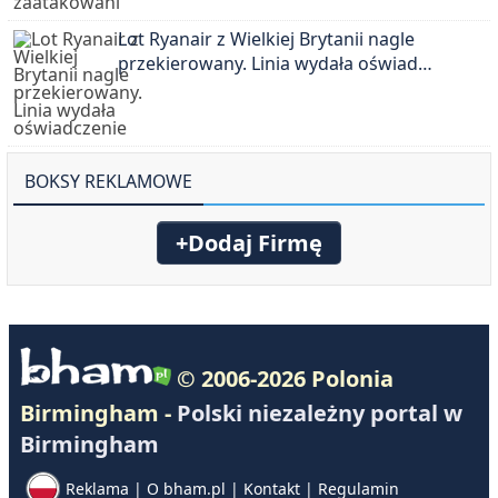
Lot Ryanair z Wielkiej Brytanii nagle
przekierowany. Linia wydała oświad…
BOKSY REKLAMOWE
+Dodaj Firmę
© 2006-2026 Polonia
Birmingham -
Polski niezależny portal w
Birmingham
Reklama
|
O bham.pl
|
Kontakt
|
Regulamin