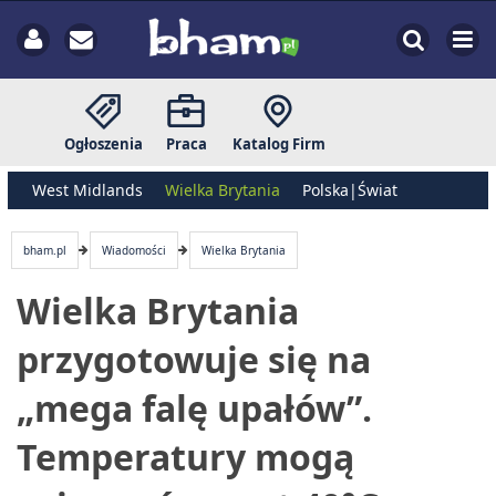
Ogłoszenia
Praca
Katalog Firm
West Midlands
Wielka Brytania
Polska|Świat
bham.pl
Wiadomości
Wielka Brytania
Wielka Brytania
przygotowuje się na
„mega falę upałów”.
Temperatury mogą