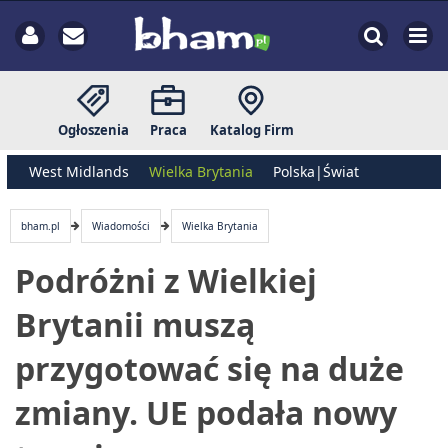
Ogłoszenia
Praca
Katalog Firm
West Midlands
Wielka Brytania
Polska|Świat
bham.pl
Wiadomości
Wielka Brytania
Podróżni z Wielkiej
Brytanii muszą
przygotować się na duże
zmiany. UE podała nowy