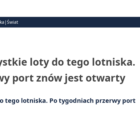
ska|Świat
stkie loty do tego lotniska.
wy port znów jest otwarty