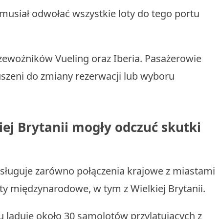
y musiał odwołać wszystkie loty do tego portu
zewoźników Vueling oraz Iberia. Pasażerowie
uszeni do zmiany rezerwacji lub wyboru
iej Brytanii mogły odczuć skutki
sługuje zarówno połączenia krajowe z miastami
loty międzynarodowe, w tym z Wielkiej Brytanii.
u ląduje około 30 samolotów przylatujących z