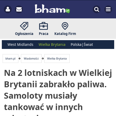
Ogłoszenia
Praca
Katalog Firm
West Midlands
Wielka Brytania
Polska|Świat
bham.pl
Wiadomości
Wielka Brytania
Na 2 lotniskach w Wielkiej
Brytanii zabrakło paliwa.
Samoloty musiały
tankować w innych