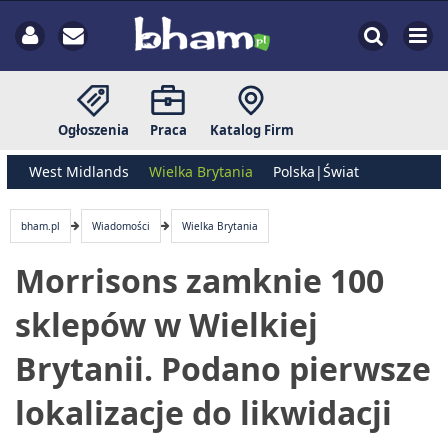
Ogłoszenia
Praca
Katalog Firm
West Midlands
Wielka Brytania
Polska|Świat
bham.pl
Wiadomości
Wielka Brytania
Morrisons zamknie 100
sklepów w Wielkiej
Brytanii. Podano pierwsze
lokalizacje do likwidacji