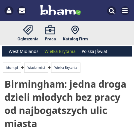
Ogłoszenia
Praca
Katalog Firm
West Midlands
Wielka Brytania
Polska|Świat
bham.pl
Wiadomości
Wielka Brytania
Birmingham: jedna droga
dzieli młodych bez pracy
od najbogatszych ulic
miasta