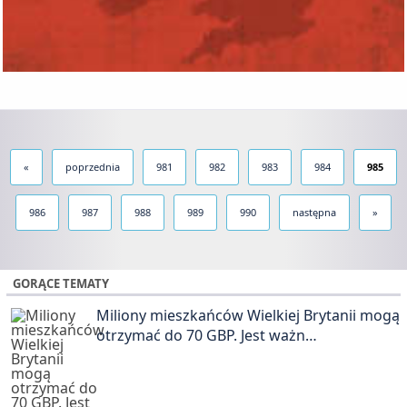
«
poprzednia
981
982
983
984
985
986
987
988
989
990
następna
»
GORĄCE TEMATY
Miliony mieszkańców Wielkiej Brytanii mogą
otrzymać do 70 GBP. Jest ważn…