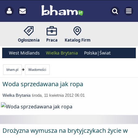
Ogłoszenia
Praca
Katalog Firm
West Midlands
Wielka Brytania
Polska|Świat
bham.pl
Wiadomości
Woda sprzedawana jak ropa
Wielka Brytania
środa, 11 kwietnia 2012 06:01
Drożyzna wymusza na brytyjczykach życie w