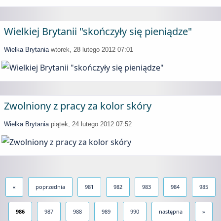
Wielkiej Brytanii "skończyły się pieniądze"
Wielka Brytania
wtorek, 28 lutego 2012 07:01
Zwolniony z pracy za kolor skóry
Wielka Brytania
piątek, 24 lutego 2012 07:52
«
poprzednia
981
982
983
984
985
986
987
988
989
990
następna
»