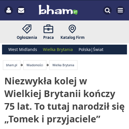
Ogłoszenia
Praca
Katalog Firm
West Midlands
Wielka Brytania
Polska|Świat
bham.pl
Wiadomości
Wielka Brytania
Niezwykła kolej w
Wielkiej Brytanii kończy
75 lat. To tutaj narodził się
„Tomek i przyjaciele”