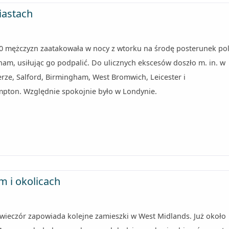
iastach
0 mężczyzn zaatakowała w nocy z wtorku na środę posterunek poli
am, usiłując go podpalić. Do ulicznych ekscesów doszło m. in. w
rze, Salford, Birmingham, West Bromwich, Leicester i
pton. Względnie spokojnie było w Londynie.
m i okolicach
 wieczór zapowiada kolejne zamieszki w West Midlands. Już około