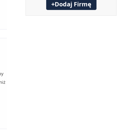
+Dodaj Firmę
by
niż