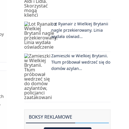
Lot Ryanair z Wielkiej Brytanii
nagle przekierowany. Linia
by
wydała oświad…
Zamieszki w Wielkiej Brytanii.
Tłum próbował wedrzeć się do
domów azylan…
ch
o
BOKSY REKLAMOWE