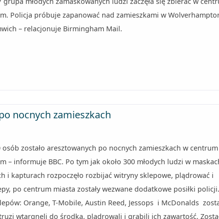
7 grupa młodych zamaskowanych ludzi zaczęła się zbierać w cent
m. Policja próbuje zapanować nad zamieszkami w Wolverhampton
wich – relacjonuje Birmingham Mail.
 po nocnych zamieszkach
 osób zostało aresztowanych po nocnych zamieszkach w centrum
m – informuje BBC. Po tym jak około 300 młodych ludzi w maskac
h i kapturach rozpoczęło rozbijać witryny sklepowe, plądrować i
epy, po centrum miasta zostały wezwane dodatkowe posiłki policji
klepów: Orange, T-Mobile, Austin Reed, Jessops i McDonalds zosta
ntruzi wtargnęli do środka, plądrowali i grabili ich zawartość. Zosta