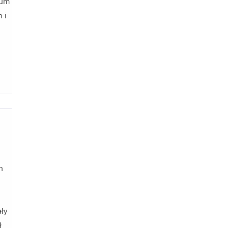
rum
 i
h
.
ły
ł