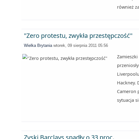
również za
"Zero protestu, zwykła przestępczość"
Wielka Brytania
wtorek, 09 sierpnia 2011 05:56
Zamieszki 
przeniosły
Liverpoolu
Hackney. 
Cameron pr
sytuacja s
Zyski Barclays spadły o 33 proc.