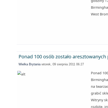
godziny 1
Birmingha
West Brom
Ponad 100 osób zostało aresztowanych
Wielka Brytania
wtorek, 09 sierpnia 2011 06:27
Ponad 100
Birmingha
na twarzac
grabić skl
Witryny s
rozbite, i