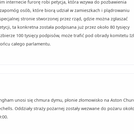
im internecie furorę robi petycja, która wzywa do pozbawienia
 zapomóg osób, które biorą udział w zamieszkach i plądrowaniu
specjalnej stronie stworzonej przez rząd, gdzie można zgłaszać
etycji, ta konkretna została podpisana już przez około 80 tysięcy
li zbierze 100 tysięcy podpisów, może trafić pod obrady komitetu Iz
końcu całego parlamentu.
ngham unosi się chmura dymu, płonie złomowisko na Aston Chur
chells. Oddziały straży pożarnej zostały wezwane do pożaru okoł
:00.