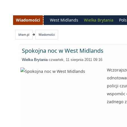
Wiadomości
West Midlands
Wielka Brytania
Pol
bham.pl
Wiadomości
Spokojna noc w West Midlands
Wielka Brytania
czwartek, 11 sierpnia 2011 09:16
Wczorajsz
odnotowan
policji cz
wspomóc o
żadnego z