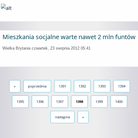
Mieszkania socjalne warte nawet 2 mln funtów
Wielka Brytania
czwartek, 23 sierpnia 2012 05:41
«
poprzednia
1391
1392
1393
1394
1395
1396
1397
1398
1399
1400
następna
»